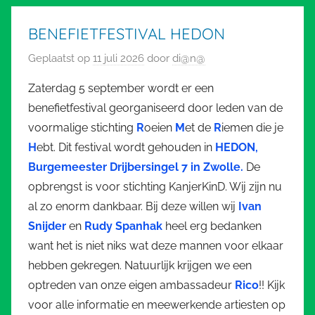
BENEFIETFESTIVAL HEDON
Geplaatst op
11 juli 2026
door
di@n@
Zaterdag 5 september wordt er een
benefietfestival georganiseerd door leden van de
voormalige stichting
R
oeien
M
et de
R
iemen die je
H
ebt. Dit festival wordt gehouden in
HEDON,
Burgemeester Drijbersingel 7 in Zwolle.
De
opbrengst is voor stichting KanjerKinD. Wij zijn nu
al zo enorm dankbaar. Bij deze willen wij
Ivan
Snijder
en
Rudy Spanhak
heel erg bedanken
want het is niet niks wat deze mannen voor elkaar
hebben gekregen. Natuurlijk krijgen we een
optreden van onze eigen ambassadeur
Rico
!! Kijk
voor alle informatie en meewerkende artiesten op