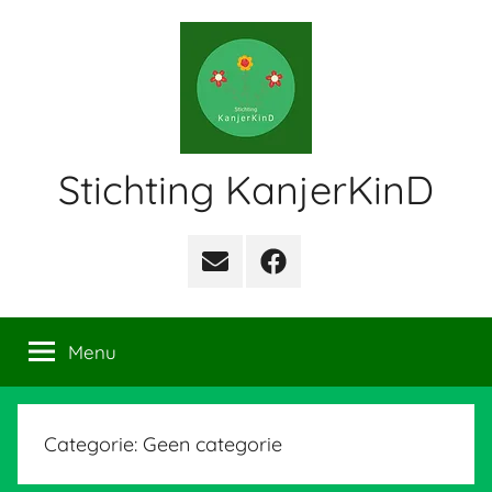
Ga
naar
de
inhoud
Stichting KanjerKinD
email
facebook
Menu
Categorie:
Geen categorie