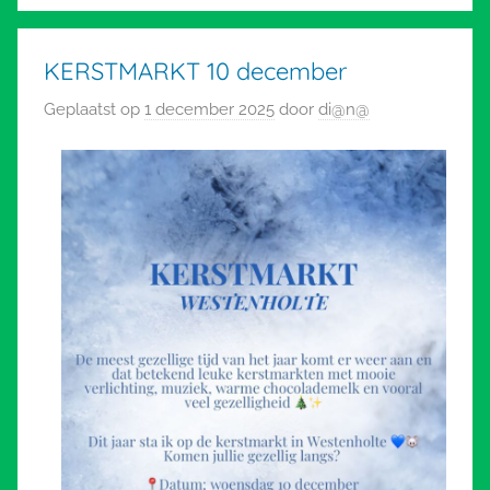
KERSTMARKT 10 december
Geplaatst op
1 december 2025
door
di@n@