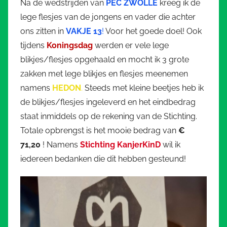
Na de wedstrijden van
PEC ZWOLLE
kreeg ik de
lege flesjes van de jongens en vader die achter
ons zitten in
VAKJE 13
!
Voor het goede doel! Ook
tijdens
Koningsdag
werden er vele lege
blikjes/flesjes opgehaald en mocht ik 3 grote
zakken met lege blikjes en flesjes meenemen
namens
HEDON
.
Steeds met kleine beetjes heb ik
de blikjes/flesjes ingeleverd en het eindbedrag
staat inmiddels op de rekening van de Stichting.
Totale opbrengst is het mooie bedrag van
€
71,20
! Namens
Stichting KanjerKinD
wil ik
iedereen bedanken die dit hebben gesteund!