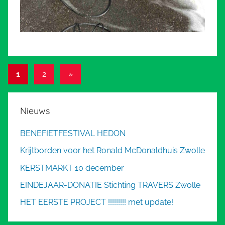
Berichten
Volgende
1
2
»
berichten
paginering
Nieuws
BENEFIETFESTIVAL HEDON
Krijtborden voor het Ronald McDonaldhuis Zwolle
KERSTMARKT 10 december
EINDEJAAR-DONATIE Stichting TRAVERS Zwolle
HET EERSTE PROJECT !!!!!!!!! met update!