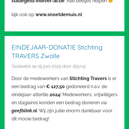
statiegeld-inlever-actie
. Alle beetjes helpen
kijk ook op
www.snoetdemuis.nl
EINDEJAAR-DONATIE Stichting
TRAVERS Zwolle
Geplaatst op
19 juni 2025
door
di@n@
Door de medewerkers van
Stichting Travers
is er
een bedrag van
€ 127,50
gedoneerd n.a.v. de
eindejaar-attentie
2024
! Medewerkers, vrijwilligers
en stagiaires konden een bedrag doneren via
geefblink.nl
. Wij zijn jullie enorm dankbaar voor
dit mooie bedrag!